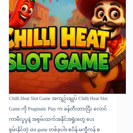
Chilli Heat Slot Game အကျဉ်းချုပ် Chilli Heat Slot
Game ကို Pragmatic Play က ဖန်တီးထားပြီး လောင်
ကာမီးပူပူနဲ့ အစွမ်းထက်အနိုင်အရှုံးတွေ ပေး
စွမ်းနိုင်တဲ့ slot game တစ်ခုပါ။ စပိန်-မက္စီကန် စ