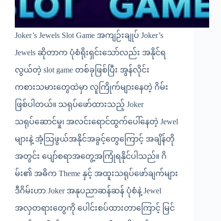
Joker’s Jewels Slot Game အကျဉ်းချုပ် Joker’s
Jewels ဆိုတာက ပုံစံရိုးရှင်းသော်လည်း အနိုင်ရ
လွယ်တဲ့ slot game တစ်ခုဖြစ်ပြီး အွန်လိုင်း
ကစားသမားတွေထဲမှာ လူကြိုက်များနေတဲ့ ဂိမ်း
ဖြစ်ပါတယ်။ သရုပ်ဖော်ထားသည့် Joker
သရုပ်ဆောင်မှု၊ အလင်းရောင်ထွက်ပေါ်နေတဲ့ Jewel
များနဲ့ အံ့သြဖွယ်အနိုင်အခွင့်တွေကြောင့် အချိန်တို
အတွင်း ပျော်စရာအတွေ့အကြုံရနိုင်ပါသည်။ ဂိ
မ်း၏ အဓိက Theme နှင့် အထူးသရုပ်ဖော်ချက်များ
ဒီဂိမ်းဟာ Joker အနုပညာဆန်ဆန် ပုံစံနဲ့ Jewel
အလှတရားတွေကို ပေါင်းစပ်ထားတာကြောင့် မြင်