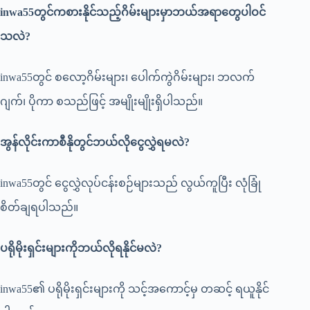
inwa55
တွင်ကစားနိုင်သည့်ဂိမ်းများမှာဘယ်အရာတွေပါဝင်
သလဲ?
inwa55တွင် စလော့ဂိမ်းများ၊ ပေါက်ကွဲဂိမ်းများ၊ ဘလက်
ဂျက်၊ ပိုကာ စသည်ဖြင့် အမျိုးမျိုးရှိပါသည်။
အွန်လိုင်းကာစီနိုတွင်ဘယ်လိုငွေလွှဲရမလဲ?
inwa55တွင် ငွေလွှဲလုပ်ငန်းစဉ်များသည် လွယ်ကူပြီး လုံခြုံ
စိတ်ချရပါသည်။
ပရိုမိုးရှင်းများကိုဘယ်လိုရနိုင်မလဲ?
inwa55၏ ပရိုမိုးရှင်းများကို သင့်အကောင့်မှ တဆင့် ရယူနိုင်