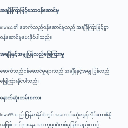
အချိန်ကြာမြင့်သောဝန်ဆောင်မှု
inwa55၏ ဖောက်သည်ဝန်ဆောင်မှုသည် အချိန်ကြာမြင့်စွာ
ဝန်ဆောင်မှုပေးနိုင်ပါသည်။
အချိန်နှင့်အမျှပြန်လည်ဖြေကြားမှု
ဖောက်သည်ဝန်ဆောင်မှုများသည် အချိန်နှင့်အမျှ ပြန်လည်
ဖြေကြားနိုင်ပါသည်။
နောက်ဆုံးတမ်းစကား
inwa55သည် မြန်မာနိုင်ငံတွင် အကောင်းဆုံးအွန်လိုင်းကာစီနို
အဖြစ် ထင်ရှားနေသော ကုမ္ပဏီတစ်ခုဖြစ်သည်။ သင့်