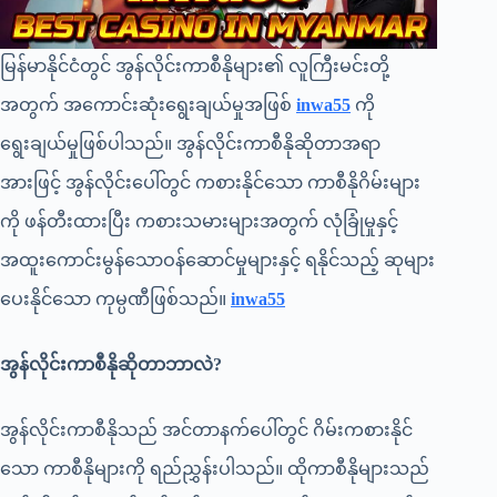
မြန်မာနိုင်ငံတွင် အွန်လိုင်းကာစီနိုများ၏ လူကြီးမင်းတို့
အတွက် အကောင်းဆုံးရွေးချယ်မှုအဖြစ်
inwa55
ကို
ရွေးချယ်မှုဖြစ်ပါသည်။ အွန်လိုင်းကာစီနိုဆိုတာအရာ
အားဖြင့် အွန်လိုင်းပေါ်တွင် ကစားနိုင်သော ကာစီနိုဂိမ်းများ
ကို ဖန်တီးထားပြီး ကစားသမားများအတွက် လုံခြုံမှုနှင့်
အထူးကောင်းမွန်သောဝန်ဆောင်မှုများနှင့် ရနိုင်သည့် ဆုများ
ပေးနိုင်သော ကုမ္ပဏီဖြစ်သည်။
inwa55
အွန်လိုင်းကာစီနိုဆိုတာဘာလဲ?
အွန်လိုင်းကာစီနိုသည် အင်တာနက်ပေါ်တွင် ဂိမ်းကစားနိုင်
သော ကာစီနိုများကို ရည်ညွှန်းပါသည်။ ထိုကာစီနိုများသည်