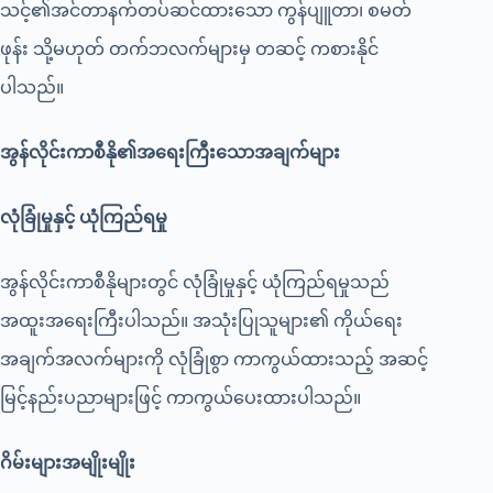
သင့်၏အင်တာနက်တပ်ဆင်ထားသော ကွန်ပျူတာ၊ စမတ်
ဖုန်း သို့မဟုတ် တက်ဘလက်များမှ တဆင့် ကစားနိုင်
ပါသည်။
အွန်လိုင်းကာစီနို၏အရေးကြီးသောအချက်များ
လုံခြုံမှုနှင့်
ယုံကြည်ရမှု
အွန်လိုင်းကာစီနိုများတွင် လုံခြုံမှုနှင့် ယုံကြည်ရမှုသည်
အထူးအရေးကြီးပါသည်။ အသုံးပြုသူများ၏ ကိုယ်ရေး
အချက်အလက်များကို လုံခြုံစွာ ကာကွယ်ထားသည့် အဆင့်
မြင့်နည်းပညာများဖြင့် ကာကွယ်ပေးထားပါသည်။
ဂိမ်းများအမျိုးမျိုး