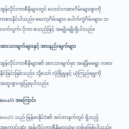
အွန်လိုင်းကာစီနိုများတွင် လောင်းကစားဂိမ်းများစွာကို
ကစားနိုင်ပါသည်။ စလော့ဂိမ်းများ၊ ပေါက်ကွဲဂိမ်းများ၊ ဘ
လက်ဂျက်၊ ပိုကာ စသည်ဖြင့် အမျိုးမျိုးရှိပါသည်။
အားသာချက်များနှင့်
အားနည်းချက်များ
အွန်လိုင်းကာစီနိုများ၏ အားသာချက်မှာ အချိန်မရွေး ကစား
နိုင်ခြင်းဖြစ်သည်။ သို့သော် လုံခြုံမှုနှင့် ယုံကြည်ရမှုကို
အထူးစွာဂရုပြုရပါသည်။
inwa55
အကြောင်း
inwa55
သည် မြန်မာနိုင်ငံ၏ အင်တာနက်တွင် ရှိသည့်
အကောင်းဆုံး အွန်လိုင်းကာစီနိုများထဲမှ တစ်ခုဖြစ်ပါသည်။