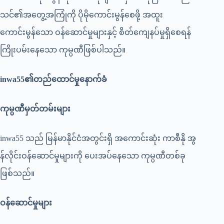
သင်၏အတွေ့အကြုံကို ပိုမိုကောင်းမွန်စေဖို့ အထူး
ကောင်းမွန်သော ဝန်ဆောင်မှုများနှင့် စိတ်ကျေနပ်မှုရှိစေရန်
ကြိုးပမ်းနေသော ကုမ္ပဏီဖြစ်ပါသည်။
inwa55၏တည်ထောင်မှုနောက်ခံ
ကုမ္ပဏီမှတ်တမ်းများ
inwa55 သည် မြန်မာနိုင်ငံအတွင်းရှိ အကောင်းဆုံး ကာစီနို အွ
န်လိုင်းဝန်ဆောင်မှုများကို ပေးအပ်နေသော ကုမ္ပဏီတစ်ခု
ဖြစ်သည်။
ဝန်ဆောင်မှုများ