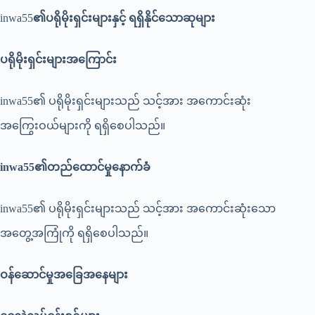
inwa55
၏ပရိုမိုးရှင်းများနှင့်
ရရှိနိုင်သောဆုများ
ပရိုမိုးရှင်းများအကြောင်း
inwa55၏ ပရိုမိုးရှင်းများသည် သင့်အား အကောင်းဆုံး
အကြွေးဝယ်များကို ရရှိစေပါသည်။
inwa55၏တည်ထောင်မှုနောက်ခံ
inwa55၏ ပရိုမိုးရှင်းများသည် သင့်အား အကောင်းဆုံးသော
အတွေ့အကြုံကို ရရှိစေပါသည်။
ဝန်ဆောင်မှုအခြေအနေများ