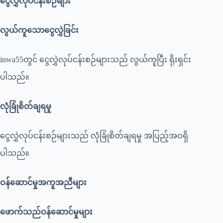
ငွေလွှဲလုပ်ငန်းစဉ်များ
လွယ်ကူသောငွေလွှဲခြင်း
inwa55တွင် ငွေလွှဲလုပ်ငန်းစဉ်များသည် လွယ်ကူပြီး ရိုးရှင်း
ပါသည်။
လုံခြုံစိတ်ချရမှု
ငွေလွှဲလုပ်ငန်းစဉ်များသည် လုံခြုံစိတ်ချရမှု အပြည့်အဝရှိ
ပါသည်။
ဝန်ဆောင်မှုအကူအညီများ
ဖောက်သည်ဝန်ဆောင်မှုများ