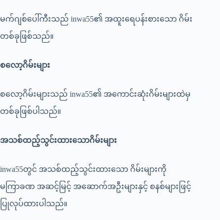
မက်ဂျစ်ပေါ်ကီးသည် inwa55၏ အထူးရေပန်းစားသော ဂိမ်း
တစ်ခုဖြစ်သည်။
စလော့ဂိမ်းများ
စလော့ဂိမ်းများသည် inwa55၏ အကောင်းဆုံးဂိမ်းများထဲမှ
တစ်ခုဖြစ်ပါသည်။
အသစ်ထည့်သွင်းထားသောဂိမ်းများ
inwa55တွင် အသစ်ထည့်သွင်းထားသော ဂိမ်းများကို
မကြာခဏ အဆင့်မြင့် အဆောက်အဦးများနှင့် စနစ်များဖြင့်
ပြုလုပ်ထားပါသည်။