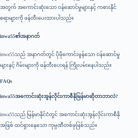
အတွက် အကောင်းဆုံးသော ဝန်ဆောင်မှုများနှင့် ကစားနိုင်
စရာများကို ဖန်တီးပေးထားပါသည်။
inwa55
၏အနာဂတ်
inwa55သည် အနာဂတ်တွင် ပိုမိုကောင်းမွန်သော ဝန်ဆောင်မှု
များနှင့် ဂိမ်းများကို ဖန်တီးပေးရန် ကြိုးပမ်းနေပါသည်။
FAQs
inwa55
အကောင်းဆုံးအွန်လိုင်းကာစီနိုမြန်မာဆိုတာဘာလဲ?
inwa55သည် မြန်မာနိုင်ငံတွင် အကောင်းဆုံးအွန်လိုင်းကာစီနို
အဖြစ် ထင်ရှားနေသော ကုမ္ပဏီတစ်ခုဖြစ်သည်။