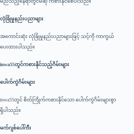
မည်သည့်နေရာတွင်မဆို ကစားနိုင်စေပါသည်။
လုံခြုံမှုနည်းပညာများ
အကောင်းဆုံး လုံခြုံမှုနည်းပညာများဖြင့် သင့်ကို ကာကွယ်
ပေးထားပါသည်။
inwa55
တွင်ကစားနိုင်သည့်ဂိမ်းများ
ပေါက်ကွဲဂိမ်းများ
inwa55တွင် စိတ်ကြိုက်ကစားနိုင်သော ပေါက်ကွဲဂိမ်းများစွာ
ရှိပါသည်။
မက်ဂျစ်ပေါ်ကီး