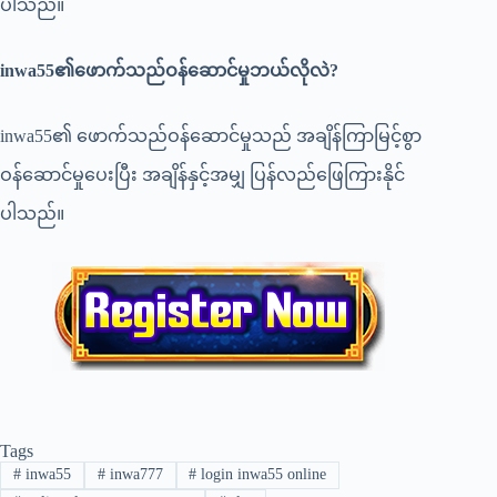
ပါသည်။
inwa55
၏ဖောက်သည်ဝန်ဆောင်မှုဘယ်လိုလဲ?
inwa55၏ ဖောက်သည်ဝန်ဆောင်မှုသည် အချိန်ကြာမြင့်စွာ
ဝန်ဆောင်မှုပေးပြီး အချိန်နှင့်အမျှ ပြန်လည်ဖြေကြားနိုင်
ပါသည်။
Tags
#
inwa55
#
inwa777
#
login inwa55 online