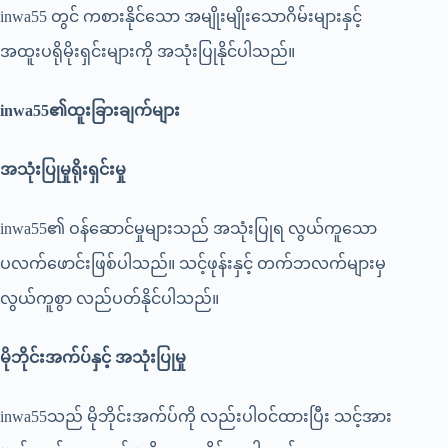
inwa55 တွင် ကစားနိုင်သော အမျိုးမျိုးသောဂိမ်းများနှင့်
အထူးပရိုမိုးရှင်းများကို အသုံးပြုနိုင်ပါသည်။
inwa55
၏ထူးခြားချက်များ
အသုံးပြုမှုရိုးရှင်းမှု
inwa55၏ ဝန်ဆောင်မှုများသည် အသုံးပြုရ လွယ်ကူသော
ပလက်ဖောင်းဖြစ်ပါသည်။ သင့်ဖုန်းနှင့် တက်ဘလက်များမှ
လွယ်ကူစွာ လည်ပတ်နိုင်ပါသည်။
မိုဘိုင်းအက်ပ်နှင့်
အသုံးပြုမှု
inwa55သည် မိုဘိုင်းအက်ပ်ကို လည်းပါဝင်ထားပြီး သင့်အား