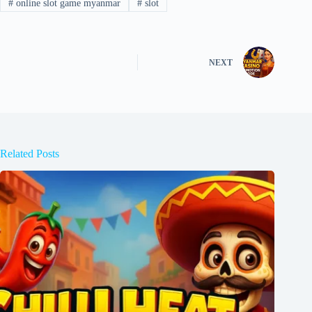
#
online slot game myanmar
#
slot
NEXT
Related Posts